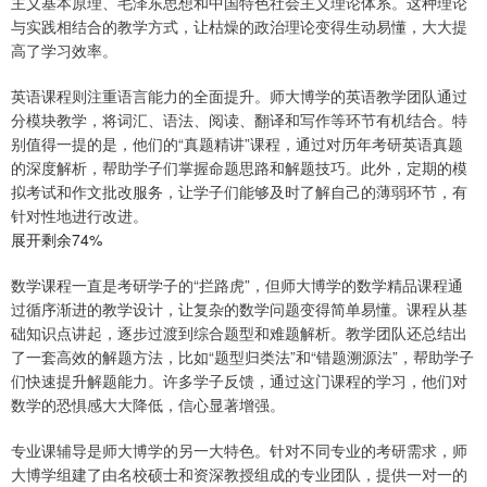
主义基本原理、毛泽东思想和中国特色社会主义理论体系。这种理论
与实践相结合的教学方式，让枯燥的政治理论变得生动易懂，大大提
高了学习效率。
英语课程则注重语言能力的全面提升。师大博学的英语教学团队通过
分模块教学，将词汇、语法、阅读、翻译和写作等环节有机结合。特
别值得一提的是，他们的“真题精讲”课程，通过对历年考研英语真题
的深度解析，帮助学子们掌握命题思路和解题技巧。此外，定期的模
拟考试和作文批改服务，让学子们能够及时了解自己的薄弱环节，有
针对性地进行改进。
展开剩余74%
数学课程一直是考研学子的“拦路虎”，但师大博学的数学精品课程通
过循序渐进的教学设计，让复杂的数学问题变得简单易懂。课程从基
础知识点讲起，逐步过渡到综合题型和难题解析。教学团队还总结出
了一套高效的解题方法，比如“题型归类法”和“错题溯源法”，帮助学子
们快速提升解题能力。许多学子反馈，通过这门课程的学习，他们对
数学的恐惧感大大降低，信心显著增强。
专业课辅导是师大博学的另一大特色。针对不同专业的考研需求，师
大博学组建了由名校硕士和资深教授组成的专业团队，提供一对一的