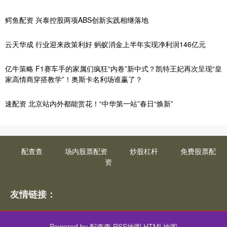
鳄鱼配资 兴泰控股两项ABS创新实践相继落地
云天华成 行业迎来政策利好 蚂蚁消金上半年实现净利润146亿元
亿牛策略 F1赛车手的家属们疯狂“内卷”新中式？凯特王妃再次呈现“皇
家高情商穿搭教学”！奥斯卡名利场谁赢了？
速配资 北京站内外都能赏花！“中华第一站”春日“焕新”
配查查
场内股票配资
炒股杠杆
免费股票配
资
友情链接：
Powered by
配查查
RSS地图
HTML地图