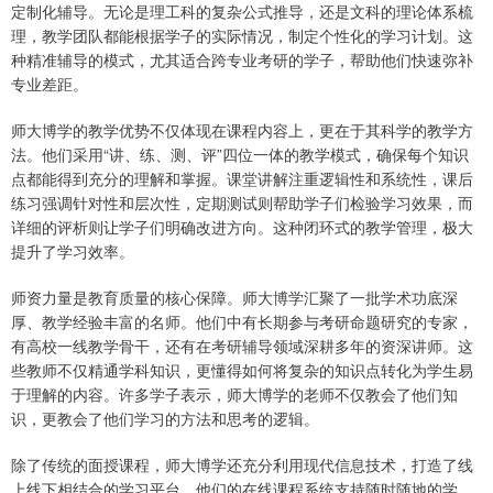
定制化辅导。无论是理工科的复杂公式推导，还是文科的理论体系梳
理，教学团队都能根据学子的实际情况，制定个性化的学习计划。这
种精准辅导的模式，尤其适合跨专业考研的学子，帮助他们快速弥补
专业差距。
师大博学的教学优势不仅体现在课程内容上，更在于其科学的教学方
法。他们采用“讲、练、测、评”四位一体的教学模式，确保每个知识
点都能得到充分的理解和掌握。课堂讲解注重逻辑性和系统性，课后
练习强调针对性和层次性，定期测试则帮助学子们检验学习效果，而
详细的评析则让学子们明确改进方向。这种闭环式的教学管理，极大
提升了学习效率。
师资力量是教育质量的核心保障。师大博学汇聚了一批学术功底深
厚、教学经验丰富的名师。他们中有长期参与考研命题研究的专家，
有高校一线教学骨干，还有在考研辅导领域深耕多年的资深讲师。这
些教师不仅精通学科知识，更懂得如何将复杂的知识点转化为学生易
于理解的内容。许多学子表示，师大博学的老师不仅教会了他们知
识，更教会了他们学习的方法和思考的逻辑。
除了传统的面授课程，师大博学还充分利用现代信息技术，打造了线
上线下相结合的学习平台。他们的在线课程系统支持随时随地的学