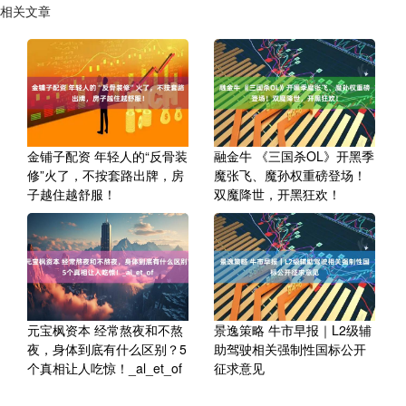
相关文章
金铺子配资 年轻人的“反骨装
融金牛 《三国杀OL》开黑季
修”火了，不按套路出牌，房
魔张飞、魔孙权重磅登场！
子越住越舒服！
双魔降世，开黑狂欢！
元宝枫资本 经常熬夜和不熬
景逸策略 牛市早报｜L2级辅
夜，身体到底有什么区别？5
助驾驶相关强制性国标公开
个真相让人吃惊！_al_et_of
征求意见