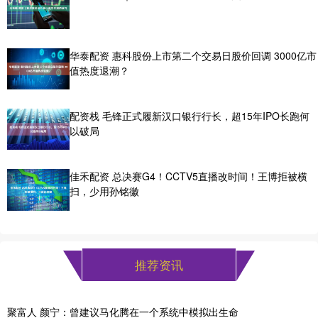
华泰配资 惠科股份上市第二个交易日股价回调 3000亿市
值热度退潮？
配资栈 毛锋正式履新汉口银行行长，超15年IPO长跑何
以破局
佳禾配资 总决赛G4！CCTV5直播改时间！王博拒被横
扫，少用孙铭徽
推荐资讯
聚富人 颜宁：曾建议马化腾在一个系统中模拟出生命