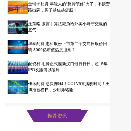
金铺子配资 年轻人的“反骨装修”火了，不按套
路出牌，房子越住越舒服！
泛策略 微言｜算法减负给外卖小哥守交规的
底气
华泰配资 惠科股份上市第二个交易日股价回
调 3000亿市值热度退潮？
配资栈 毛锋正式履新汉口银行行长，超15年
IPO长跑何以破局
佳禾配资 总决赛G4！CCTV5直播改时间！王
博拒被横扫，少用孙铭徽
推荐资讯