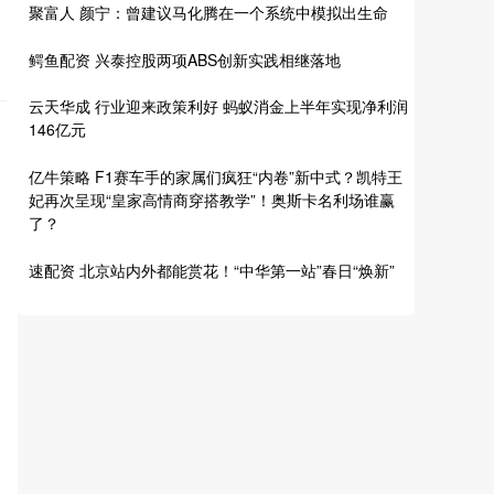
聚富人 颜宁：曾建议马化腾在一个系统中模拟出生命
鳄鱼配资 兴泰控股两项ABS创新实践相继落地
云天华成 行业迎来政策利好 蚂蚁消金上半年实现净利润
146亿元
亿牛策略 F1赛车手的家属们疯狂“内卷”新中式？凯特王
妃再次呈现“皇家高情商穿搭教学”！奥斯卡名利场谁赢
了？
速配资 北京站内外都能赏花！“中华第一站”春日“焕新”