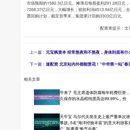
市场预期的1582.3亿日元。摊薄后每股盈利291.28日
7268.37亿日元，大幅增长；税前利润4513.94亿日元，
票回购计划，截至首季末，集团累计回购3303亿日元。
配查查提示：文
上一篇：
元宝枫资本 经常熬夜和不熬夜，身体到底有什么区
下一篇：
速配资 北京站内外都能赏花！“中华第一站”春日
相关文章
牛来了 毛主席遗体防腐每年耗费巨资
久保存的水晶棺纯度高达99.99%，价
天牛宝 马尔代夫发生史上最严重单次
事故, 5名“海洋经验丰富”的意大利游客
亡, 疑遭遇“氧气中毒”