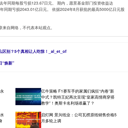
元，去年同期每股亏损123.67日元。 期内，愿景基金部门投资收益达
去年同期亏损2043.01亿日元。 依据2024年8月获批的最高5000亿日元股
章来自网络，不代表本站观点。
别？5个真相让人吃惊！_al_et_of
“焕新”
，永
亿牛策略 F1赛车手的家属们疯狂“内卷”新
中式？凯特王妃再次呈现“皇家高情商穿搭
教学”！奥斯卡名利场谁赢了？
潜水
启灯网 景兴纸业：公司瓦楞原纸销售价格5
身
月多轮上调