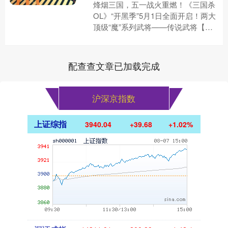
烽烟三国，五一战火重燃！《三国杀
OL》“开黑季”5月1日全面开启！两大
顶级“魔”系列武将——传说武将【魔
张飞】与限定武将【魔孙权】震撼上
线，史诗+武将上线即领、....
配查查文章已加载完成
沪深京指数
上证综指
3940.04
+39.68
+1.02%