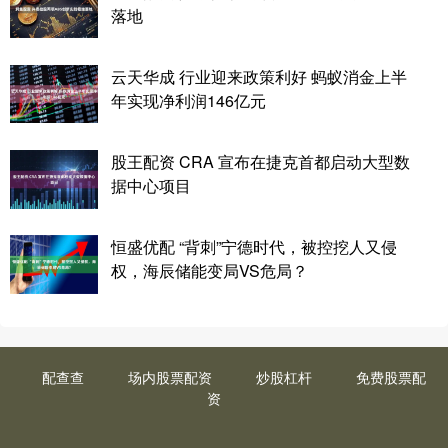
落地
云天华成 行业迎来政策利好 蚂蚁消金上半
年实现净利润146亿元
股王配资 CRA 宣布在捷克首都启动大型数
据中心项目
恒盛优配 “背刺”宁德时代，被控挖人又侵
权，海辰储能变局VS危局？
配查查
场内股票配资
炒股杠杆
免费股票配
资