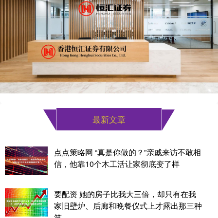
最新文章
点点策略网 “真是你做的？”亲戚来访不敢相
信，他靠10个木工活让家彻底变了样
要配资 她的房子比我大三倍，却只有在我
家旧壁炉、后廊和晚餐仪式上才露出那三种
笑