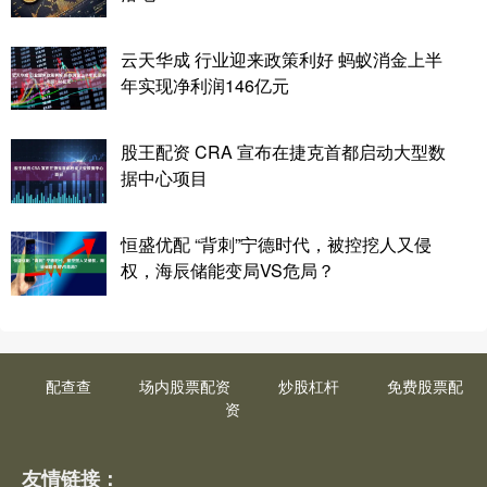
云天华成 行业迎来政策利好 蚂蚁消金上半
年实现净利润146亿元
股王配资 CRA 宣布在捷克首都启动大型数
据中心项目
恒盛优配 “背刺”宁德时代，被控挖人又侵
权，海辰储能变局VS危局？
配查查
场内股票配资
炒股杠杆
免费股票配
资
友情链接：