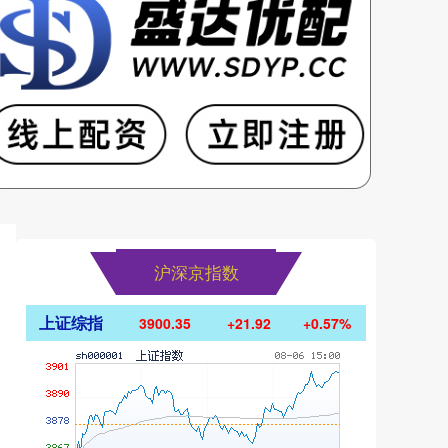
沪深京指数
上证综指
3900.35
+21.92
+0.57%