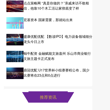
点点策略网 “真是你做的？”亲戚来访不敢相
信，他靠10个木工活让家彻底变了样
宏基资本 国家需要，那就站出来
盛康优配优配 【数读IPO】电力设备领域细分
龙头今日上市
蜗牛配资 金融赋能文旅嘉州 乐山市商业银行
文旅主题卡正式发布
鼎冠优配 U17世界杯小组赛赛程公布，国少
比赛将在23点和0点进行
推荐资讯