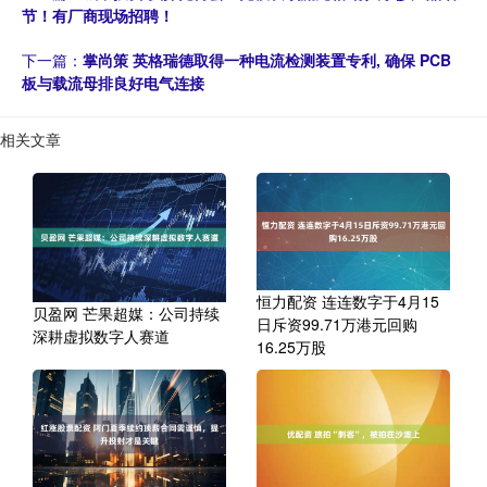
节！有厂商现场招聘！
下一篇：
掌尚策 英格瑞德取得一种电流检测装置专利, 确保 PCB
板与载流母排良好电气连接
相关文章
恒力配资 连连数字于4月15
贝盈网 芒果超媒：公司持续
日斥资99.71万港元回购
深耕虚拟数字人赛道
16.25万股