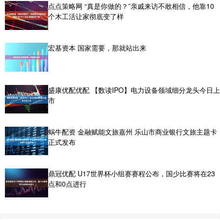
点点策略网 “真是你做的？”亲戚来访不敢相信，他靠10
个木工活让家彻底变了样
宏基资本 国家需要，那就站出来
盛康优配优配 【数读IPO】电力设备领域细分龙头今日上
市
蜗牛配资 金融赋能文旅嘉州 乐山市商业银行文旅主题卡
正式发布
鼎冠优配 U17世界杯小组赛赛程公布，国少比赛将在23
点和0点进行