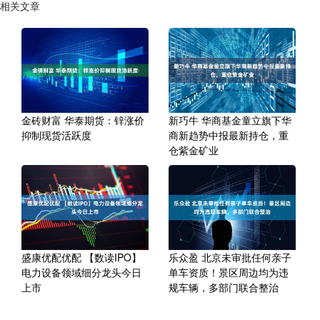
相关文章
金砖财富 华泰期货：锌涨价
新巧牛 华商基金童立旗下华
抑制现货活跃度
商新趋势中报最新持仓，重
仓紫金矿业
盛康优配优配 【数读IPO】
乐众盈 北京未审批任何亲子
电力设备领域细分龙头今日
单车资质！景区周边均为违
上市
规车辆，多部门联合整治