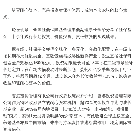
培育耐心资本、完善投资者保护体系，成为本次论坛的核心焦
点。
论坛现场，全国社会保障基金理事会副理事长金荦分享了社保基
金二十余年践行长期投资、价值投资、责任投资的实践成果。
据介绍，社保基金凭借全球化、多元化、分散化配置，在一级市
场长期布局优质央企、基础设施与战略性新兴产业，设立五省社保科
创基金总规模达1600亿元，投资期限最长可至18年；在二级市场坚守
长期定力，在市场大幅波动时果断加仓，委托组合换手率远低于行业
平均，持股周期超12个月。成立以来年均投资收益率7.39%，以稳健
收益印证耐心资本的价值。
香港投资管理有限公司行政总裁陈家齐介绍，香港投资管理有限
公司作为特区政府设立的耐心资本机构，超70%资金投向早期与成长
期企业，超50%布局内地项目，以“低姿态对接、主动赋能、领投带
动”模式，实现1元投资撬动超8元外部资本，有效吸引全球主权基金、
养老基金布局中国市场，未来将持续发挥香港桥梁作用，稳定国际投
资者信心。