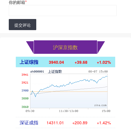
你的邮箱
*
提交评论
沪深京指数
上证综指
3940.04
+39.68
+1.02%
深证成指
14311.01
+200.89
+1.42%