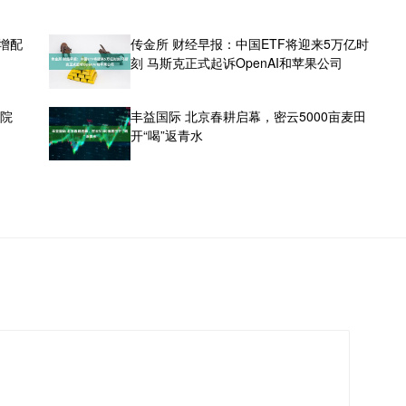
增配
传金所 财经早报：中国ETF将迎来5万亿时
刻 马斯克正式起诉OpenAI和苹果公司
经院
丰益国际 北京春耕启幕，密云5000亩麦田
开“喝”返青水