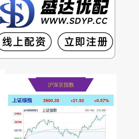
沪深京指数
上证综指
3900.35
+21.92
+0.57%