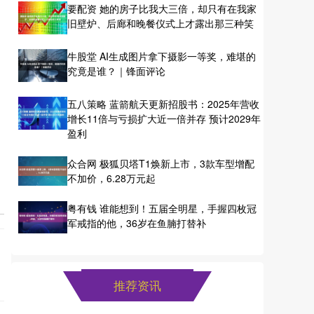
要配资 她的房子比我大三倍，却只有在我家
旧壁炉、后廊和晚餐仪式上才露出那三种笑
牛股堂 AI生成图片拿下摄影一等奖，难堪的
究竟是谁？｜锋面评论
五八策略 蓝箭航天更新招股书：2025年营收
增长11倍与亏损扩大近一倍并存 预计2029年
盈利
众合网 极狐贝塔T1焕新上市，3款车型增配
不加价，6.28万元起
粤有钱 谁能想到！五届全明星，手握四枚冠
军戒指的他，36岁在鱼腩打替补
推荐资讯