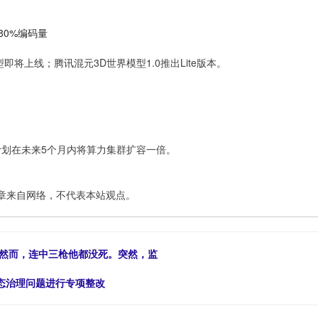
少80%编码量
即将上线；腾讯混元3D世界模型1.0推出Lite版本。
示，计划在未来5个月内将算力集群扩容一倍。
章来自网络，不代表本站观点。
。然而，连中三枪他都没死。突然，监
态治理问题进行专项整改