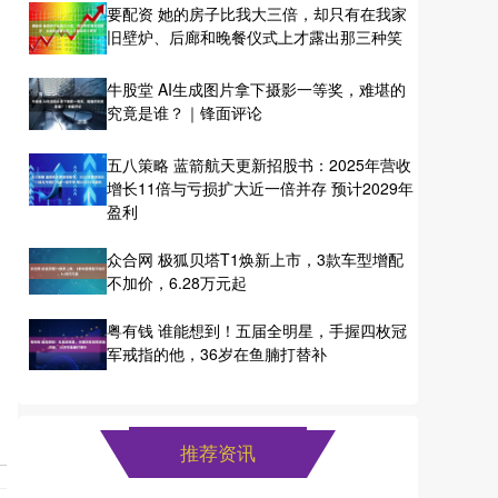
要配资 她的房子比我大三倍，却只有在我家
旧壁炉、后廊和晚餐仪式上才露出那三种笑
牛股堂 AI生成图片拿下摄影一等奖，难堪的
究竟是谁？｜锋面评论
五八策略 蓝箭航天更新招股书：2025年营收
增长11倍与亏损扩大近一倍并存 预计2029年
盈利
众合网 极狐贝塔T1焕新上市，3款车型增配
不加价，6.28万元起
粤有钱 谁能想到！五届全明星，手握四枚冠
军戒指的他，36岁在鱼腩打替补
推荐资讯