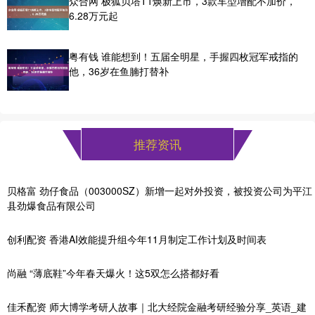
众合网 极狐贝塔T1焕新上市，3款车型增配不加价，
6.28万元起
粤有钱 谁能想到！五届全明星，手握四枚冠军戒指的
他，36岁在鱼腩打替补
推荐资讯
贝格富 劲仔食品（003000SZ）新增一起对外投资，被投资公司为平江
县劲爆食品有限公司
创利配资 香港AI效能提升组今年11月制定工作计划及时间表
尚融 “薄底鞋”今年春天爆火！这5双怎么搭都好看
佳禾配资 师大博学考研人故事｜北大经院金融考研经验分享_英语_建