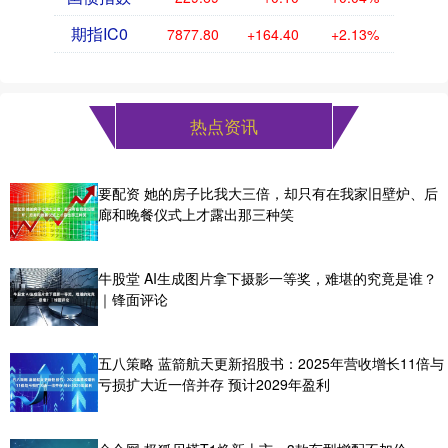
期指IC0
7877.80
+164.40
+2.13%
热点资讯
要配资 她的房子比我大三倍，却只有在我家旧壁炉、后
廊和晚餐仪式上才露出那三种笑
牛股堂 AI生成图片拿下摄影一等奖，难堪的究竟是谁？
｜锋面评论
五八策略 蓝箭航天更新招股书：2025年营收增长11倍与
亏损扩大近一倍并存 预计2029年盈利