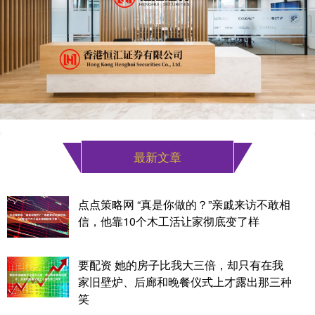
最新文章
点点策略网 “真是你做的？”亲戚来访不敢相
信，他靠10个木工活让家彻底变了样
要配资 她的房子比我大三倍，却只有在我
家旧壁炉、后廊和晚餐仪式上才露出那三种
笑