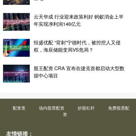
云天华成 行业迎来政策利好 蚂蚁消金上半
年实现净利润146亿元
恒盛优配 “背刺”宁德时代，被控挖人又侵
权，海辰储能变局VS危局？
股王配资 CRA 宣布在捷克首都启动大型数
据中心项目
配查查
场内股票配资
炒股杠杆
免费股票配
资
友情链接：