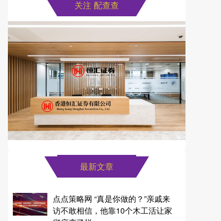
关注 配查查
最新文章
点点策略网 “真是你做的？”亲戚来
访不敢相信，他靠10个木工活让家