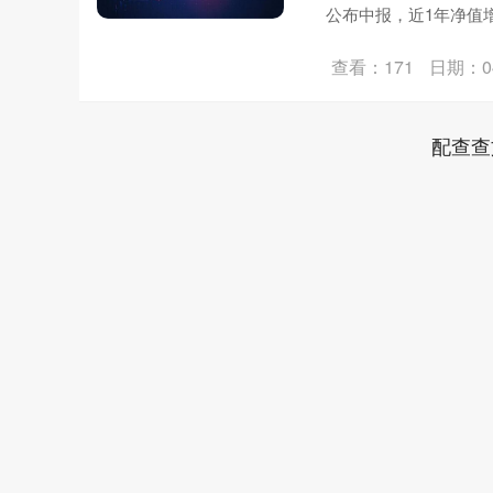
公布中报，近1年净值增
查看：171
日期：04
配查查