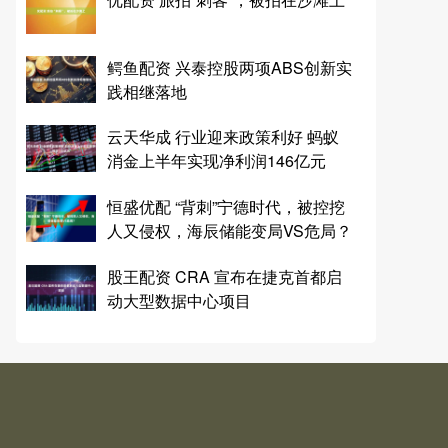
鳄鱼配资 兴泰控股两项ABS创新实
践相继落地
云天华成 行业迎来政策利好 蚂蚁
消金上半年实现净利润146亿元
恒盛优配 “背刺”宁德时代，被控挖
人又侵权，海辰储能变局VS危局？
股王配资 CRA 宣布在捷克首都启
动大型数据中心项目