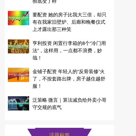
彻底变了样
要配资 她的房子比我大三倍，却只
有在我家旧壁炉、后廊和晚餐仪式
上才露出那三种笑
亨利投资 闲置行李箱的8个“冷门用
法”，这样用，一点都不浪费，妙
哉！
金铺子配资 年轻人的“反骨装修”火
了，不按套路出牌，房子越住越舒
服！
泛策略 微言｜算法减负给外卖小哥
守交规的底气
话题标签